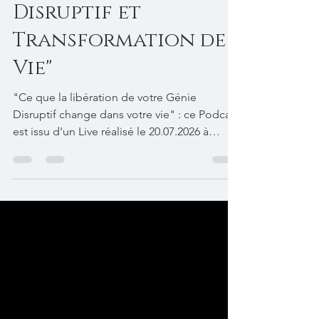
Podcast #27 "Génie
Disruptif et
Transformation de
Vie"
"Ce que la libération de votre Génie
Disruptif change dans votre vie" : ce Podcast
est issu d'un Live réalisé le 20.07.2026 à
20h00. Retrouvez l'Episode sur Ausha,
Deezer, Apple Podcast.
https://podcast.ausha.co/business-as-an-
exciting-work-of-art-le-podcast-par-helene-
macaire/27-genie-disruptif-transformation-
de-sa-vie