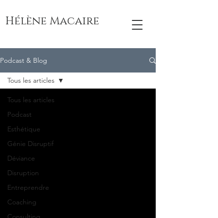
Hélène Macaire
Podcast & Blog
Tous les articles
Tous les articles
Podcast
Esthétique
Génie Disruptif
Déviance
Disruption
Entreprendre
Coaching
Consulting