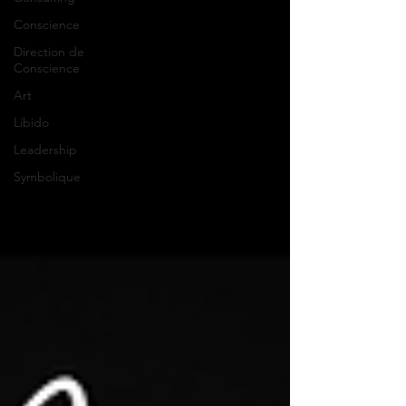
Conscience
Direction de
Conscience
Art
Libido
Leadership
Symbolique