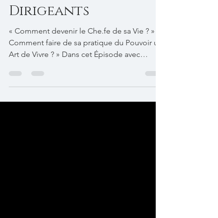
Sophie Plumer,
Accompagnatrice de
Dirigeants
« Comment devenir le Che.fe de sa Vie ? » «
Comment faire de sa pratique du Pouvoir un
Art de Vivre ? » Dans cet Épisode avec
Sophie Plumer, Accompagnatrice de
Dirigeants, vous ne trouverez ni les
buzzwords de la novlangue managériale ni
les bonnes pratiques de Leadership du
moment. Vous trouverez des réflexions
honnêtes, sincères, à la fois ambitieuses et
humbles, qui invitent à devenir le Chef.fe de
sa Vie, le Créateur Conscient de son Œuvre.
Vous trouverez un espace qui in