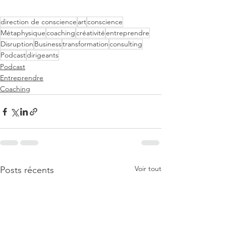
direction de conscience
art
conscience
Métaphysique
coaching
créativité
entreprendre
Disruption
Business
transformation
consulting
Podcast
dirigeants
Podcast
Entreprendre
Coaching
Voir tout
Posts récents