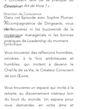
Pouvoir un Art de Vivre ? »
Conscience
Direction de Conscience
Dans cet Épisode avec Sophie Plumer, 
Art
Accompagnatrice de Dirigeants, vous 
Libido
ne trouverez ni les buzzwords de la 
novlangue managériale ni les bonnes 
Leadership
pratiques de Leadership du moment.
Symbolique
Vous trouverez des réflexions honnêtes, 
sincères, à la fois ambitieuses et 
humbles, qui invitent à devenir le 
Chef.fe de sa Vie, le Créateur Conscient 
de son Œuvre.
Vous trouverez un espace qui incite à la 
retraite, au discernement intérieur loin 
du bruit du monde. Un espace pour 
vous demander, en votre âme et 