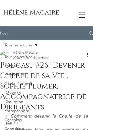
Hélène Macaire
Post
Tous les articles
Hélène Macaire
Tous les articles
20 avr.
1 min de lecture
Podcast #26 "Devenir
Podcast
Chef.fe de sa Vie",
Esthétique
Génie Disruptif
Sophie Plumer,
Déviance
Accompagnatrice de
Disruption
Dirigeants
Entreprendre
« Comment devenir le Che.fe de sa 
Coaching
Vie ? »
Consulting
« Comment faire de sa pratique du 