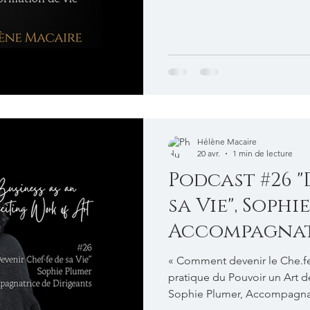
podcast-par-helene-macaire/
sa-vie
Hélène Macaire
20 avr.
1 min de lecture
Podcast #26 "
sa Vie", Sophi
Accompagnat
Dirigeants
« Comment devenir le Che.fe
pratique du Pouvoir un Art d
Sophie Plumer, Accompagnatr