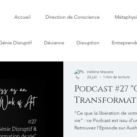
Accueil
Direction de Conscience
Métaphys
Génie Disruptif
Déviance
Disruption
Entreprend
e Conscience
Art
Libido
Leadership
Symbo
Hélène Macaire
23 juil.
1 min de lecture
Podcast #27 "
Transformati
"Ce que la libération de vot
vie" : ce Podcast est issu d'u
Retrouvez l'Episode sur Aus
https://podcast.ausha.co/bus