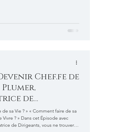
27-genie-disruptif-transformation-de-
Devenir Chef.fe de
e Plumer,
rice de
 de sa Vie ? » « Comment faire de sa
e Vivre ? » Dans cet Épisode avec
ice de Dirigeants, vous ne trouverez