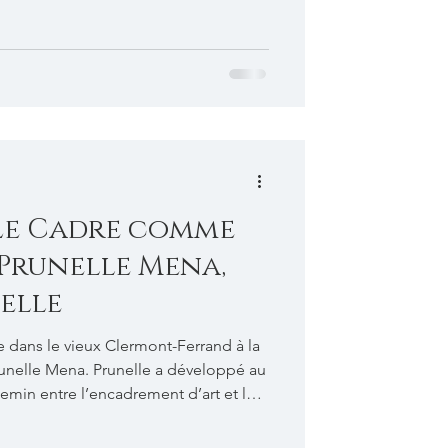
angue managériale ni les bonnes
 moment. Vous trouverez des
, à la fois ambitieuses et humbles, qui
 de sa Vie, le Créateur Conscient de
n espace qui in
"Le Cadre comme
 Prunelle Mena,
nelle
 dans le vieux Clermont-Ferrand à la
unelle Mena. Prunelle a développé au
hemin entre l’encadrement d’art et la
le chine, restaure selon un système de
 en scène des cadres anciens. Dans son