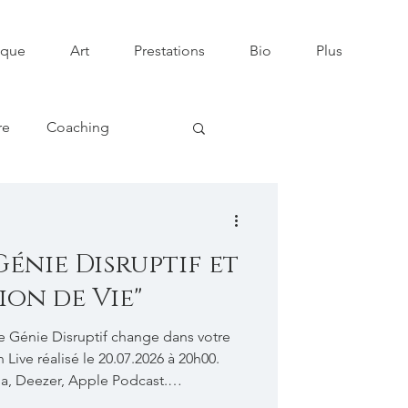
ique
Art
Prestations
Bio
Plus
re
Coaching
lique
Génie Disruptif et
on de Vie"
re Génie Disruptif change dans votre
n Live réalisé le 20.07.2026 à 20h00.
ha, Deezer, Apple Podcast.
iness-as-an-exciting-work-of-art-le-