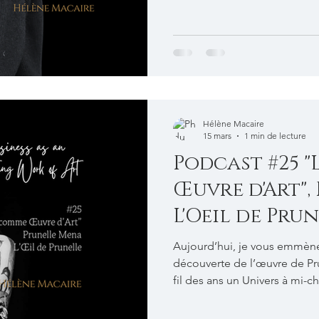
ni les buzzwords de la novl
pratiques de Leadership du
réflexions honnêtes, sincères
invitent à devenir le Chef.fe
son Œuvre. Vous trouverez u
Hélène Macaire
15 mars
1 min de lecture
Podcast #25 
Œuvre d'Art",
L'Oeil de Pru
Aujourd’hui, je vous emmène
découverte de l’œuvre de Pr
fil des ans un Univers à mi-c
boutique d’antiquité. Prunel
« Frame It Yourself » et met