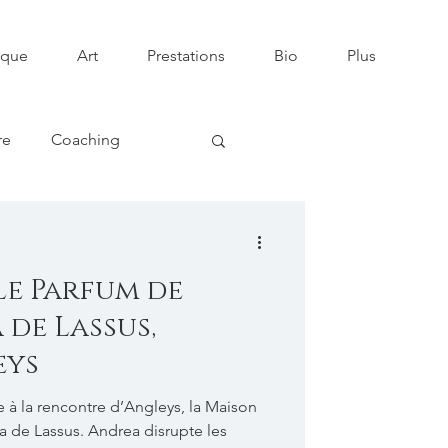
ique
Art
Prestations
Bio
Plus
re
Coaching
lique
Le Parfum de
 de Lassus,
eys
 à la rencontre d’Angleys, la Maison
 de Lassus. Andrea disrupte les