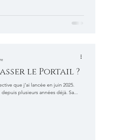
re
asser le Portail ?
ective que j’ai lancée en juin 2025.
L’idée me trottait dans la tête depuis plusieurs années déjà. Sa...