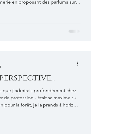
umerie en proposant des parfums sur
s rêvé d’avoir un Parfum non pas
s qui exprime votre Âme, alors vous
ur pour l’œuvre d’Andrea. Au
 : Quels sont les moteurs
rigine de la fondation d’Angley
e
perspective...
s que j’admirais profondément chez
r de profession - était sa maxime : «
 pour la forêt, je la prends à horizon
me laissait bouche bée. Et me procurait
tique. On dit que la pomme ne
r, et je constate en vieillissant que