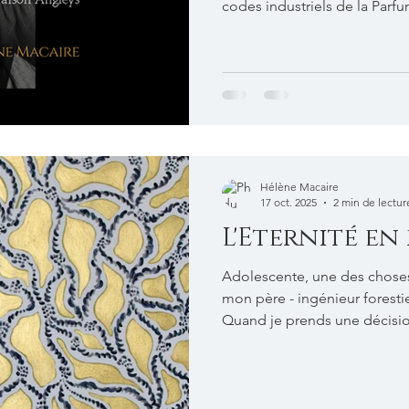
codes industriels de la Parf
mesure. Si vous avez toujour
seulement avec une Âme, mai
devriez avoir un coup de cœ
programme de notre échange
existentiels et créatifs à l’o
Hélène Macaire
17 oct. 2025
2 min de lectur
L'Eternité en 
Adolescente, une des chose
mon père - ingénieur forestie
Quand je prends une décision
cent ans. » Mon père prenait une décision pour construire un futur
qu’il ne connaîtrait pas. Ça 
un immense sentiment esthé
tombe pas très loin du pommie