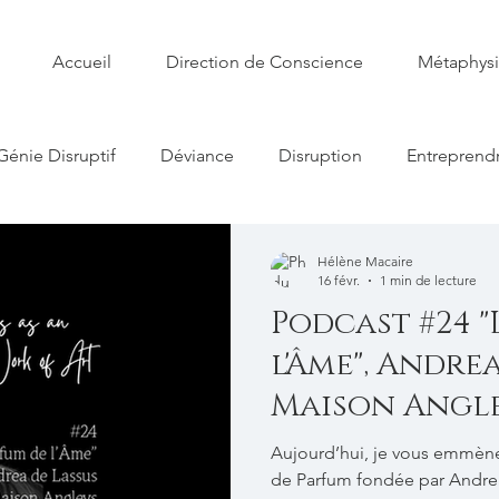
Accueil
Direction de Conscience
Métaphys
Génie Disruptif
Déviance
Disruption
Entreprend
e Conscience
Art
Libido
Leadership
Symbo
Hélène Macaire
16 févr.
1 min de lecture
Podcast #24 "
l'Âme", Andrea
Maison Angl
Aujourd’hui, je vous emmène
de Parfum fondée par Andrea