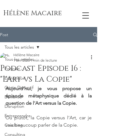
Hélène Macaire
Post
Tous les articles
Hélène Macaire
Tous les articles
1 avr. 2025
1 min de lecture
Podcast Episode 16 :
Podcast
"L'Art vs La Copie"
Esthétique
Génie Disruptif
Aujourd’hui, je vous propose un 
épisode métaphysique dédié à la 
Déviance
question de l’Art versus la Copie.
Disruption
Entreprendre
Ou plutôt, la Copie versus l’Art, car je 
vais beaucoup parler de la Copie.
Coaching
Consulting