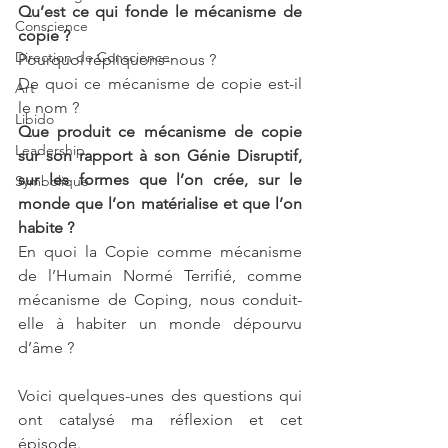
Qu’est ce qui fonde le mécanisme de 
Conscience
copie ?
Direction de Conscience
Pourquoi répliquons-nous ?
De quoi ce mécanisme de copie est-il 
Art
le nom ?
Libido
Que produit ce mécanisme de copie 
Leadership
sur son rapport à son Génie Disruptif, 
sur les formes que l’on crée, sur le 
Symbolique
monde que l’on matérialise et que l’on 
habite ?
En quoi la Copie comme mécanisme 
de l’Humain Normé Terrifié, comme 
mécanisme de Coping, nous conduit-
elle à habiter un monde dépourvu 
d’âme ?
Voici quelques-unes des questions qui 
ont catalysé ma réflexion et cet 
épisode.