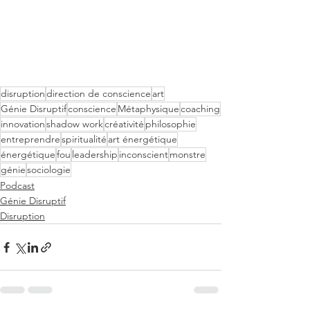
disruption
direction de conscience
art
Génie Disruptif
conscience
Métaphysique
coaching
innovation
shadow work
créativité
philosophie
entreprendre
spiritualité
art énergétique
énergétique
fou
leadership
inconscient
monstre
génie
sociologie
Podcast
Génie Disruptif
Disruption