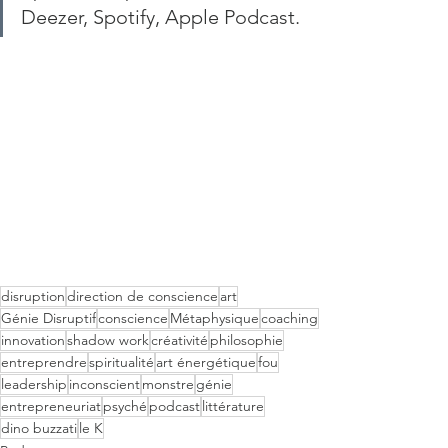
Deezer, Spotify, Apple Podcast.
disruption
direction de conscience
art
Génie Disruptif
conscience
Métaphysique
coaching
innovation
shadow work
créativité
philosophie
entreprendre
spiritualité
art énergétique
fou
leadership
inconscient
monstre
génie
entrepreneuriat
psyché
podcast
littérature
dino buzzati
le K