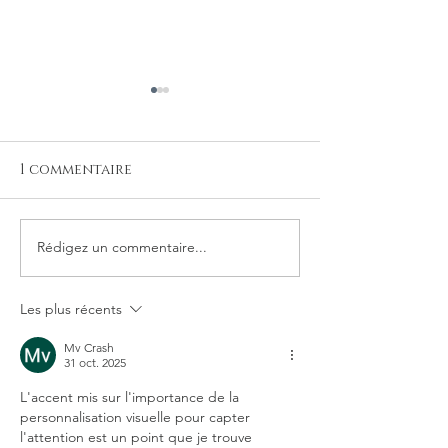
1 commentaire
Rédigez un commentaire...
Podcast #26 "Devenir
Podcast #25 "
Chef.fe de sa Vie",
comme Œuvre 
Sophie Plumer,
Prunelle Mena
Les plus récents
Accompagnatrice de
de Prunelle
Dirigeants
Mv Crash
31 oct. 2025
L'accent mis sur l'importance de la 
personnalisation visuelle pour capter 
l'attention est un point que je trouve 