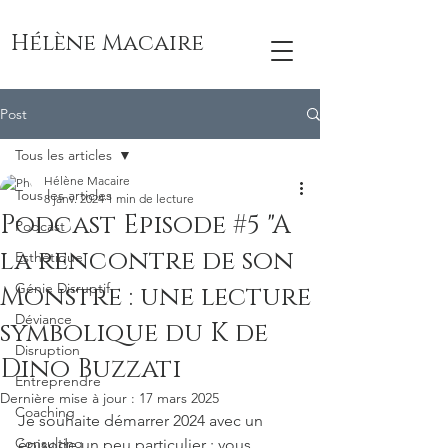
Hélène Macaire
Post
Tous les articles
Hélène Macaire
Tous les articles
8 janv. 2024
1 min de lecture
Podcast Episode #5 "A
Podcast
la rencontre de son
Esthétique
Génie Disruptif
Monstre : une lecture
Déviance
symbolique du K de
Disruption
Dino Buzzati
Entreprendre
Dernière mise à jour :
17 mars 2025
Coaching
Je souhaite démarrer 2024 avec un 
Consulting
épisode un peu particulier : vous 