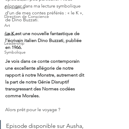
plonger dans ma lecture symbolique 
Conscience
d’un de mes contes préférés : « le K », 
Direction de Conscience
de Dino Buzzati.
Art
Le K est une nouvelle fantastique de 
Libido
l’écrivain italien Dino Buzzati, publiée 
Leadership
en 1966.
Symbolique
Je vois dans ce conte contemporain 
une excellente allégorie de notre 
rapport à notre Monstre, autrement dit 
la part de notre Génie Disruptif 
transgressant des Normes codées 
comme Morales.
Alors prêt pour le voyage ?
Episode disponible sur Ausha, 