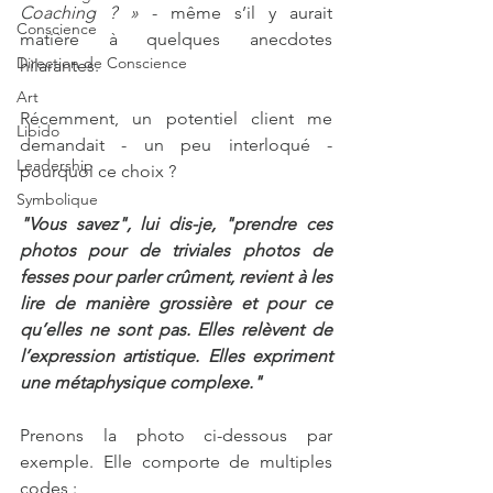
Coaching ? »
 - même s’il y aurait 
Conscience
matière à quelques anecdotes 
Direction de Conscience
hilarantes.
Art
Récemment, un potentiel client me 
Libido
demandait - un peu interloqué - 
Leadership
pourquoi ce choix ?
Symbolique
"Vous savez", lui dis-je, "prendre ces 
photos pour de triviales photos de 
fesses pour parler crûment, revient à les 
lire de manière grossière et pour ce 
qu’elles ne sont pas. Elles relèvent de 
l’expression artistique. Elles expriment 
une métaphysique complexe."
Prenons la photo ci-dessous par 
exemple. Elle comporte de multiples 
codes :