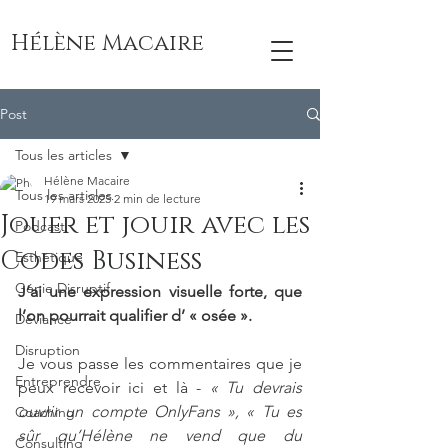
Hélène Macaire
Post
Tous les articles
Hélène Macaire
Tous les articles
19 mars 2025
2 min de lecture
Jouer et jouir avec les
Podcast
Codes Business
Esthétique
Génie Disruptif
J’ai une expression visuelle forte, que 
l’on pourrait qualifier d’ « osée ».
Déviance
Disruption
Je vous passe les commentaires que je 
Entreprendre
peux recevoir ici et là - 
« Tu devrais 
ouvrir un compte OnlyFans », « Tu es 
Coaching
sûr qu’Hélène ne vend que du 
Consulting