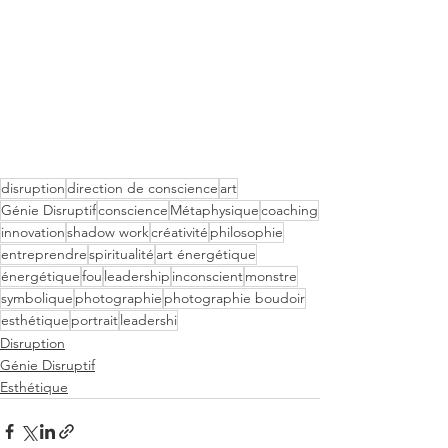
disruption
direction de conscience
art
Génie Disruptif
conscience
Métaphysique
coaching
innovation
shadow work
créativité
philosophie
entreprendre
spiritualité
art énergétique
énergétique
fou
leadership
inconscient
monstre
symbolique
photographie
photographie boudoir
esthétique
portrait
leadershi
Disruption
Génie Disruptif
Esthétique