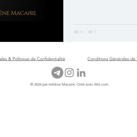
paradoxe de la Destruction e
individus concernés un rôle c
et dans la genèse de leur Œuv
Ecoutez cet Episode d
les & Politique de Confidentialité
Conditions Générales de
© 2024 par Hélène Macaire. Créé avec
Wix.com