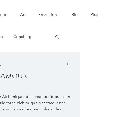
ique
Art
Prestations
Bio
Plus
re
Coaching
lique
re
L'Amour
ur Alchimique et la création depuis son
t la force alchimique par excellence.
iens d'âmes très particuliers : les
s relations, qui transcendent le