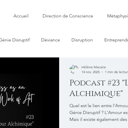
Accueil
Direction de Conscience
Métaphys
Génie Disruptif
Déviance
Disruption
Entreprend
e Conscience
Art
Libido
Leadership
Symbo
Hélène Macaire
14 nov. 2025
1 min de lectu
Podcast #23 "
Alchimique"
Quel est le lien entre l'Amo
Génie Disruptif ? L'Amour es
Mais il existe également des l
liens d'Amour Alchimique. Ce