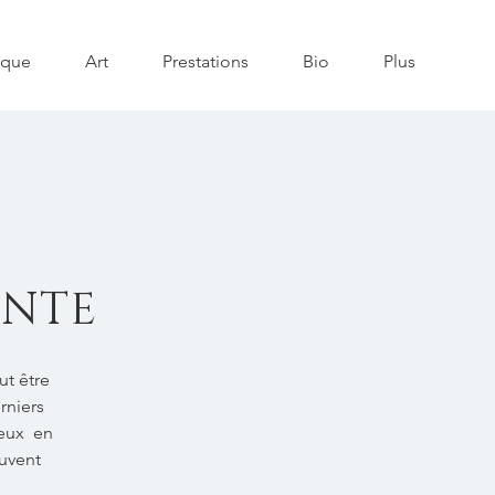
ique
Art
Prestations
Bio
Plus
ENTE
ut être
rniers
 eux en
euvent