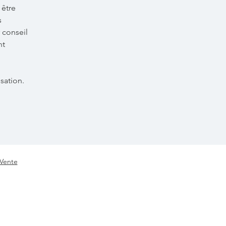
 être
s
 conseil
nt
sation.
 Vente