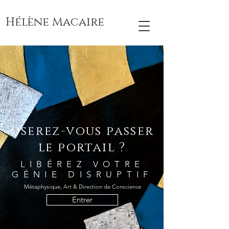
Hélène Macaire
oserez-vous passer
le portail ?
LIBÉREZ VOTRE
GÉNIE DISRUPTIF
Métaphysique, Art & Direction de Conscience
Entrer