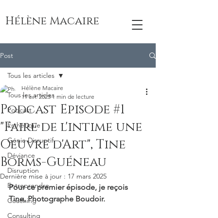
Hélène Macaire
Post
Tous les articles
Hélène Macaire
Tous les articles
11 avr. 2023
1 min de lecture
Podcast Episode #1
Podcast
"Faire de l'intime une
Esthétique
Génie Disruptif
Oeuvre d'Art", Tine
Déviance
Borms-Guéneau
Disruption
Dernière mise à jour :
17 mars 2025
Entreprendre
Pour ce premier épisode, je reçois 
Tine, Photographe Boudoir.
Coaching
Consulting