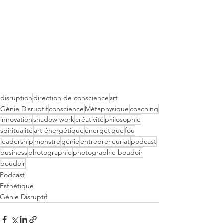
disruption
direction de conscience
art
Génie Disruptif
conscience
Métaphysique
coaching
innovation
shadow work
créativité
philosophie
spiritualité
art énergétique
énergétique
fou
leadership
monstre
génie
entrepreneuriat
podcast
business
photographie
photographie boudoir
boudoir
Podcast
Esthétique
Génie Disruptif