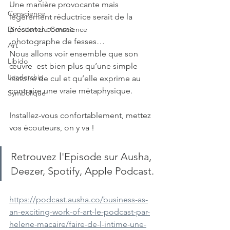
Une manière provocante mais 
Conscience
légèrement réductrice serait de la 
présenter comme
Direction de Conscience
 photographe de fesses… 
Art
Nous allons voir ensemble que son 
Libido
œuvre  est bien plus qu’une simple 
Leadership
histoire de cul et qu’elle exprime au  
contraire une vraie métaphysique.  
Symbolique
Installez-vous confortablement, mettez 
vos écouteurs, on y va !
Retrouvez l'Episode sur Ausha, 
Deezer, Spotify, Apple Podcast.
https://podcast.ausha.co/business-as-
an-exciting-work-of-art-le-podcast-par-
helene-macaire/faire-de-l-intime-une-