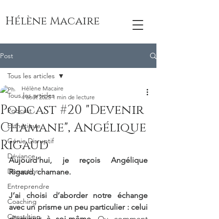
Hélène Macaire
Post
Tous les articles
Hélène Macaire
Tous les articles
4 août 2025
1 min de lecture
Podcast #20 "Devenir
Podcast
Chamane", Angélique
Esthétique
Génie Disruptif
Rigaud
Déviance
Aujourd’hui, je reçois Angélique 
Disruption
Rigaud, chamane.
Entreprendre
J’ai choisi d’aborder notre échange 
Coaching
avec un prisme un peu particulier : celui 
Consulting
d’advenir à soi-même. 
Ou comment 