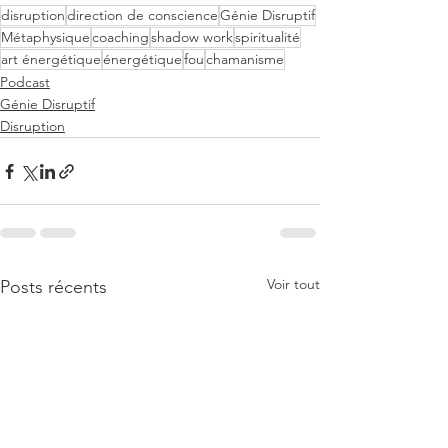
disruption
direction de conscience
Génie Disruptif
Métaphysique
coaching
shadow work
spiritualité
art énergétique
énergétique
fou
chamanisme
Podcast
Génie Disruptif
Disruption
Voir tout
Posts récents