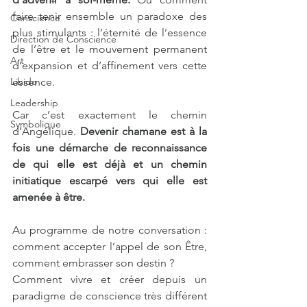
faire tenir ensemble un paradoxe des 
Conscience
plus stimulants : l’éternité de l’essence 
Direction de Conscience
de l’être et le mouvement permanent 
Art
d’expansion et d’affinement vers cette 
Libido
essence.
Leadership
Car c’est exactement le chemin 
Symbolique
d’Angélique. 
Devenir chamane est à la 
fois une démarche de reconnaissance 
de qui elle est déjà et un chemin 
initiatique escarpé vers qui elle est 
amenée à être.
Au programme de notre conversation : 
comment accepter l’appel de son Être, 
comment embrasser son destin ?
Comment vivre et créer depuis un 
paradigme de conscience très différent 