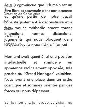
Je suis convaincue que l'Humain est un 
Conscience
Être libre et souverain dans son essence 
Direction de Conscience
et qu'une partie de notre travail 
Art
consiste justement à déconstruire et à 
faire mourir méthodiquement toutes 
Libido
injonctions, normes, distorsions, 
Leadership
jugements qui nous bloquent dans 
Symbolique
l'expression de notre Génie Disruptif.
Mon ami avait quant à lui une position 
intellectuelle et spirituelle en 
apparence radicalement opposée, très 
proche du "Grand Horloger" voltairien. 
Nous avons une place dans un ordre 
cosmique et sommes orientés par des 
forces qui nous dépassent.
Sur le moment, je l'avoue, sa vision me 