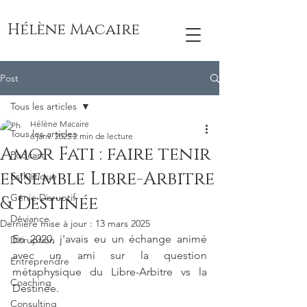
Hélène Macaire
Post
Tous les articles
Hélène Macaire
Tous les articles
6 janv. 2025
2 min de lecture
Amor Fati : faire tenir
Podcast
ensemble Libre-Arbitre
Esthétique
Génie Disruptif
& Destinée
Déviance
Dernière mise à jour :
13 mars 2025
En 2020, j'avais eu un échange animé 
Disruption
avec un ami sur la question 
Entreprendre
métaphysique du Libre-Arbitre vs la 
Coaching
Destinée.
Consulting