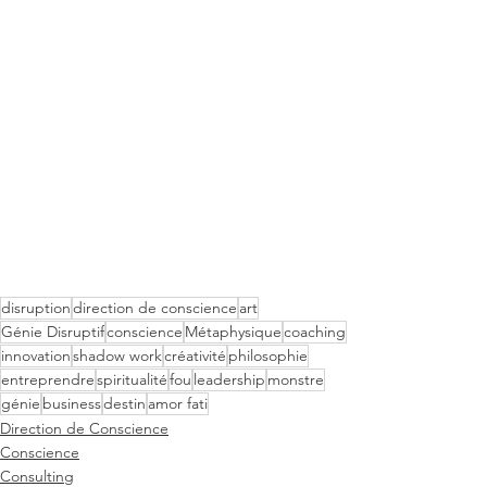
disruption
direction de conscience
art
Génie Disruptif
conscience
Métaphysique
coaching
innovation
shadow work
créativité
philosophie
entreprendre
spiritualité
fou
leadership
monstre
génie
business
destin
amor fati
Direction de Conscience
Conscience
Consulting