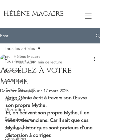
Hélène Macaire
Post
Tous les articles
Hélène Macaire
Tous les articles
11 déc. 2024
1 min de lecture
Accédez à votre
Podcast
Mythe
Esthétique
Génie Disruptif
Dernière mise à jour :
17 mars 2025
Votre Génie écrit à travers son Œuvre 
Déviance
son propre Mythe.
Disruption
Et, en écrivant son propre Mythe, il en 
Entreprendre
réécrit des anciens. Car il sait que ces 
Mythes historiques sont porteurs d'une 
Coaching
distorsion à corriger.
Consulting