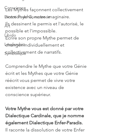
Conscience
Les Mythes façonnent collectivement 
notre Psyché, notre imaginaire.
Direction de Conscience
Ils dessinent le permis et l'autorisé, le 
Art
possible et l'impossible.
Libido
Ecrire son propre Mythe permet de 
Leadership
changer individuellement et 
collectivement de narratifs.
Symbolique
Comprendre le Mythe que votre Génie 
écrit et les Mythes que votre Génie 
réécrit vous permet de vivre votre 
existence avec un niveau de 
conscience supérieur.
Votre Mythe vous est donné par votre 
Dialectique Cardinale, que je nomme 
également Dialectique Enfer-Paradis.
Il raconte la dissolution de votre Enfer 