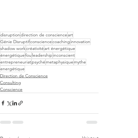
disruption
direction de conscience
art
Génie Disruptif
conscience
coaching
innovation
shadow work
créativité
art énergétique
énergétique
fou
leadership
inconscient
entrepreneuriat
psyché
metaphysique
mythe
energétique
Direction de Conscience
Consulting
Conscience
Voir tout