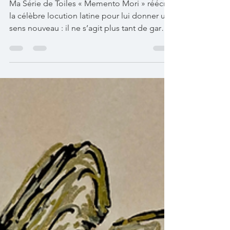
Hélène Macaire
11 nov. 2025
1 min de lecture
Memento Mori
Ma Série de Toiles « Memento Mori » réécrit
la célèbre locution latine pour lui donner un
sens nouveau : il ne s’agit plus tant de garder
à l’esprit que l’on va mourir, il s’agit de se
souvenir que la Mort est le passage vers la
Vie Absolue. Le Nouvel Humain ne naît pas
du monde, il se recrée en conscience depuis
le Vide. Il émerge du Trou Noir dans lequel il
a préalablement accepté de se dissoudre.
Cette Série narre autant qu’elle active cette
Épopée, depuis « Omega » - le