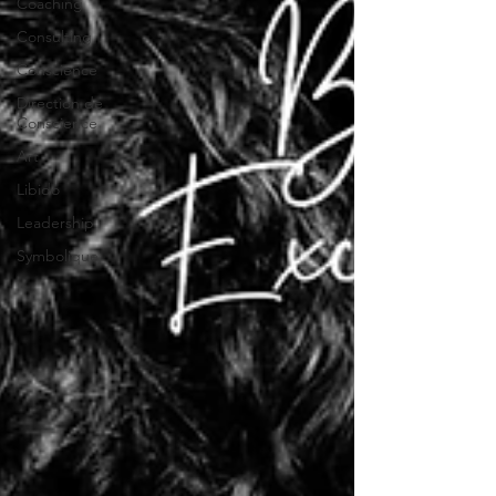
Coaching
Consulting
Conscience
Direction de
Conscience
Art
Libido
Leadership
Symbolique