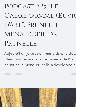
Hélène Macaire
15 mars
1 min de lecture
Podcast #25 "Le
Cadre comme Œuvre
d'Art", Prunelle
Mena, L'Oeil de
Prunelle
Aujourd’hui, je vous emmène dans le vieux
Clermont-Ferrand à la découverte de l’œuvre
de Prunelle Mena. Prunelle a développé au
fil des ans un Univers à mi-chemin entre
l’encadrement d’art et la boutique
d’antiquité. Prunelle chine, restaure selon un
système de « Frame It Yourself » et met en
scène des cadres anciens. Dans son Univers,