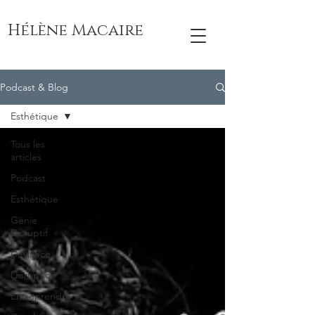
Hélène Macaire
Podcast & Blog
Esthétique
Tous les
articles
Podcast
Esthétique
Génie
Disruptif
Déviance
Disruption
Entreprendre